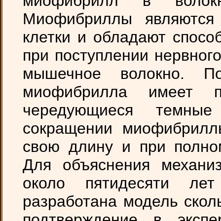
миофибрилл в волокн
Миофибриллы являются 
клетки и обладают спосо
при поступлении нервног
мышечное волокно. П
миофибрилла имеет п
чередующиеся темны
сокращении миофибрилл
свою длину и при полно
Для объяснения механи
около пятидесяти ле
разработана модель скол
подтверждение в экспе