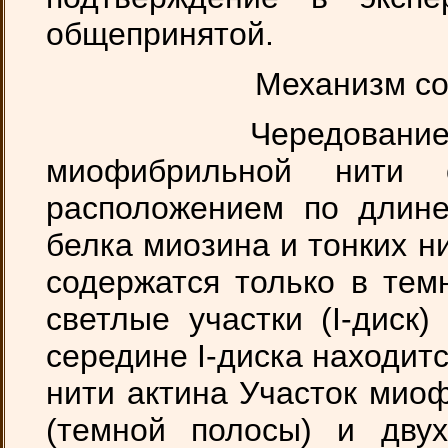
общепринятой.
Механизм со
Чередование свет
миофибрильной нити о
расположением по длин
белка миозина и тонких н
содержатся только в темн
светлые участки (I-диск
середине I-диска находитс
нити актина Участок мио
(темной полосы) и двух